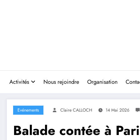
Aller
au
contenu
Activités
Nous rejoindre
Organisation
Conta
Evénements
Claire CALLOCH
14 Mai 2026
Balade contée à Pari