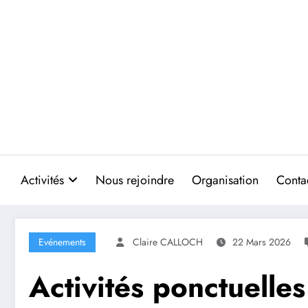
Aller
au
contenu
Activités
Nous rejoindre
Organisation
Conta
Evénements
Claire CALLOCH
22 Mars 2026
Activités ponctuelles