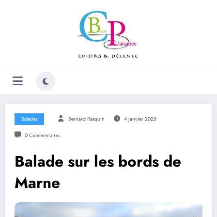
Aller
au
contenu
Balades
Bernard Rasquin
4 Janvier 2025
0 Commentaires
Balade sur les bords de
Marne